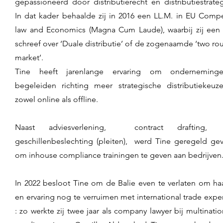
gepassioneerd door distributierecht en distributiestrate
In dat kader behaalde zij in 2016 een LL.M. in EU Compe
law and Economics (Magna Cum Laude), waarbij zij een 
schreef over ‘Duale distributie’ of de zogenaamde ‘two rou
market’.
Tine heeft jarenlange ervaring om onderneming
begeleiden richting meer strategische distributiekeuze
zowel online als offline.
Naast adviesverlening, contract draftin
geschillenbeslechting (pleiten), werd Tine geregeld ge
om inhouse compliance trainingen te geven aan bedrijven
In 2022 besloot Tine om de Balie even te verlaten om haa
en ervaring nog te verruimen met international trade expe
: zo werkte zij twee jaar als company lawyer bij multinatio