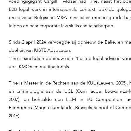
voedingsgigant Cargill. Aldaar had Tine, naast het bo
B2B legal werk in internationale context, ook de geleg
om diverse Belgische M&A-transacties mee in goede ba
leiden en haar corporate law skills aan te scherpen.
Sinds 2 april 2024 vervoegde zij opnieuw de Balie, en maa
deel uit van IUSTE Advocaten.
Tine is sindsdien opnieuw een ‘trusted legal advisor’ voor 
ups, KMO’s en multinationals.
Tine is Master in de Rechten aan de KUL (Leuven, 2005), 
en criminologie aan de UCL (Cum laude, Louvain-La-
2007), en behaalde een LL.M in EU Competition la
Economics (Magna cum laude, Brussels School of Compet
2016)